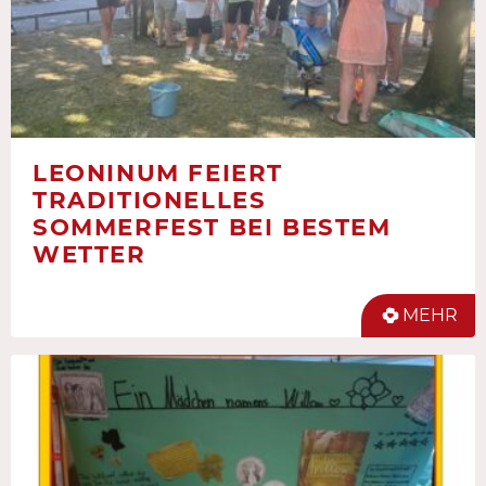
LEONINUM FEIERT
TRADITIONELLES
SOMMERFEST BEI BESTEM
WETTER
MEHR