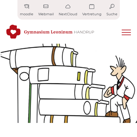
Zum
Inhalt
moodle
Webmail
NextCloud
Vertretung
Suche
springen