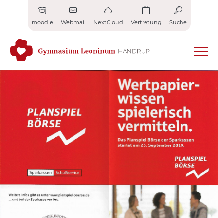
Zum
Inhalt
moodle
Webmail
NextCloud
Vertretung
Suche
springen