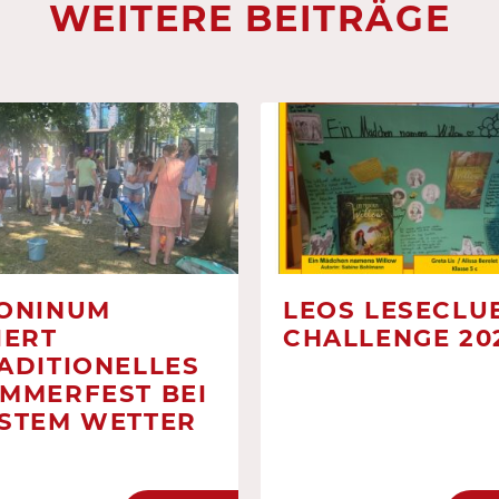
WEITERE BEITRÄGE
ONINUM
LEOS LESECLUB
IERT
CHALLENGE 20
ADITIONELLES
MMERFEST BEI
STEM WETTER