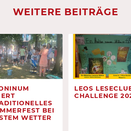
WEITERE BEITRÄGE
ONINUM
LEOS LESECLUB
IERT
CHALLENGE 20
ADITIONELLES
MMERFEST BEI
STEM WETTER