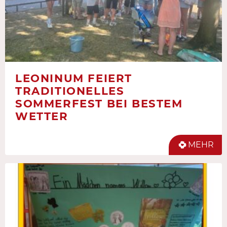
LEONINUM FEIERT
TRADITIONELLES
SOMMERFEST BEI BESTEM
WETTER
MEHR