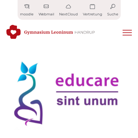
Zum
Inhalt
moodle
Webmail
NextCloud
Vertretung
Suche
springen