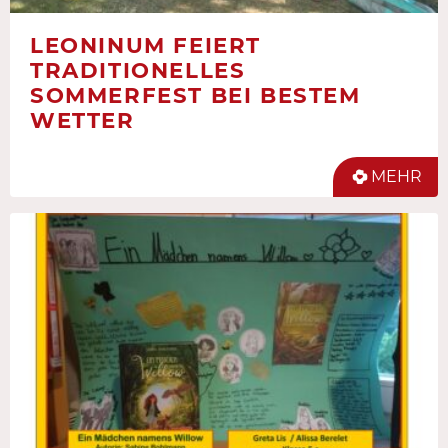
LEONINUM FEIERT
TRADITIONELLES
SOMMERFEST BEI BESTEM
WETTER
MEHR