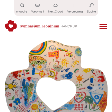
Zum
Inhalt
moodle
Webmail
NextCloud
Vertretung
Suche
springen