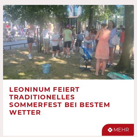
LEONINUM FEIERT
TRADITIONELLES
SOMMERFEST BEI BESTEM
WETTER
MEHR