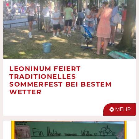
LEONINUM FEIERT
TRADITIONELLES
SOMMERFEST BEI BESTEM
WETTER
MEHR