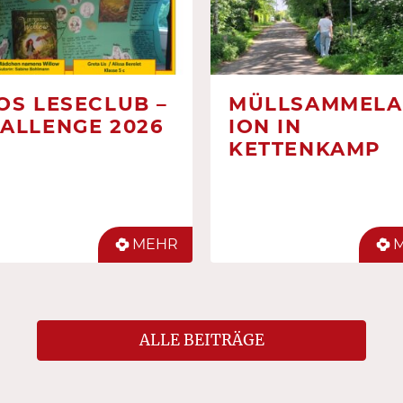
OS LESECLUB –
MÜLLSAMMELA
ALLENGE 2026
ION IN
KETTENKAMP
MEHR
ALLE BEITRÄGE