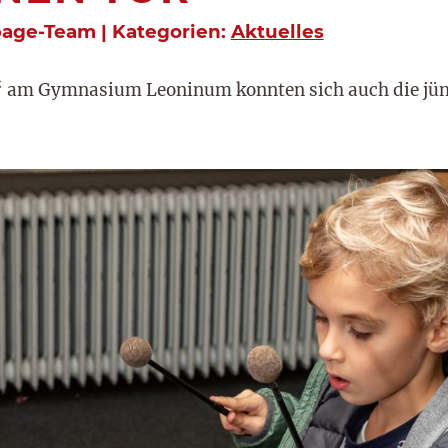
page-Team | Kategorien:
Aktuelles
“ am Gymnasium Leoninum konnten sich auch die jü