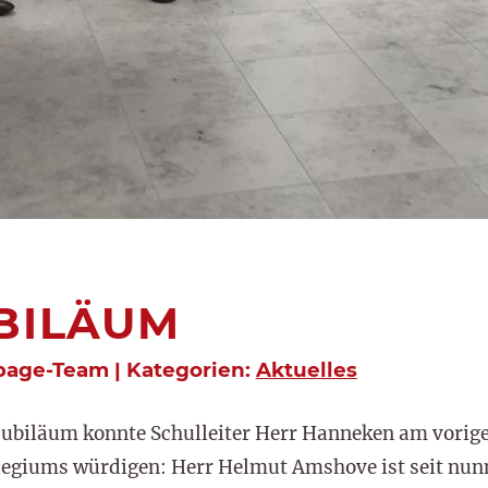
BILÄUM
page-Team | Kategorien:
Aktuelles
jubiläum konnte Schulleiter Herr Hanneken am vorig
legiums würdigen: Herr Helmut Amshove ist seit nu