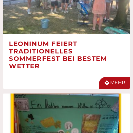
LEONINUM FEIERT
TRADITIONELLES
SOMMERFEST BEI BESTEM
WETTER
MEHR