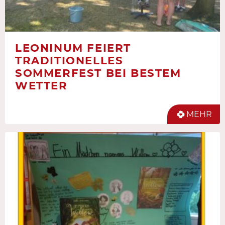
LEONINUM FEIERT
TRADITIONELLES
SOMMERFEST BEI BESTEM
WETTER
MEHR