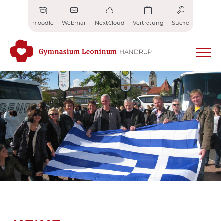
Zum
Inhalt
moodle
Webmail
NextCloud
Vertretung
Suche
springen