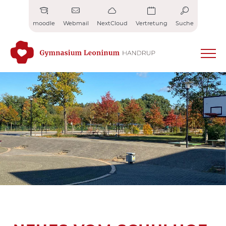
Zum
Inhalt
moodle
Webmail
NextCloud
Vertretung
Suche
springen