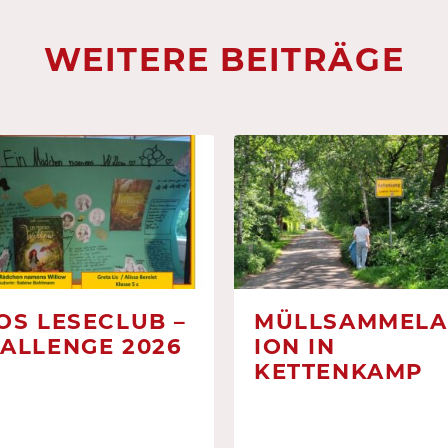
WEITERE BEITRÄGE
OS LESECLUB –
MÜLLSAMMELA
ALLENGE 2026
ION IN
KETTENKAMP