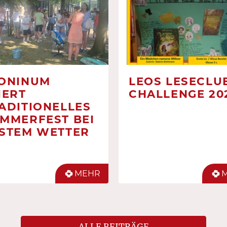
ONINUM
LEOS LESECLUB
IERT
CHALLENGE 20
ADITIONELLES
MMERFEST BEI
STEM WETTER
MEHR