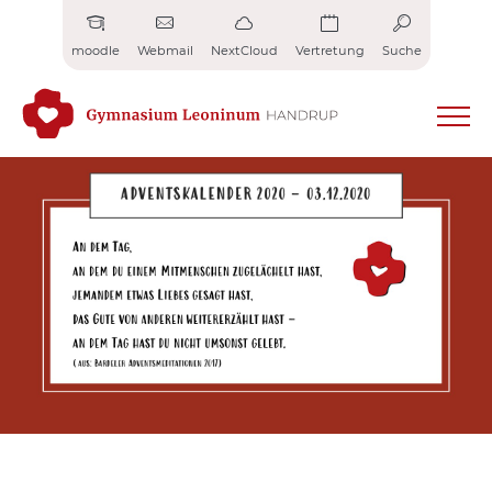
Zum
Inhalt
moodle
Webmail
NextCloud
Vertretung
Suche
springen