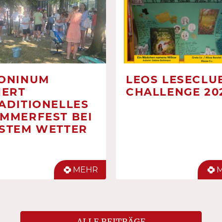
ONINUM
LEOS LESECLUB
IERT
CHALLENGE 20
ADITIONELLES
MMERFEST BEI
STEM WETTER
MEHR