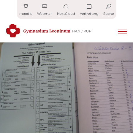
Zum
Inhalt
moodle
Webmail
NextCloud
Vertretung
Suche
springen