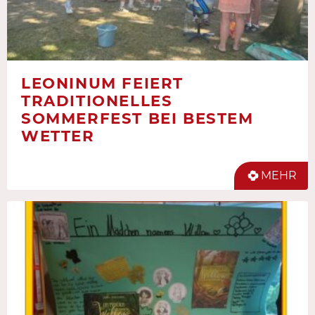
LEONINUM FEIERT
TRADITIONELLES
SOMMERFEST BEI BESTEM
WETTER
MEHR