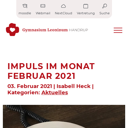
Zum
Inhalt
moodle
Webmail
NextCloud
Vertretung
Suche
springen
IMPULS IM MONAT
FEBRUAR 2021
03. Februar 2021 | Isabell Heck |
Kategorien:
Aktuelles