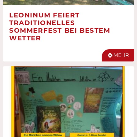
LEONINUM FEIERT
TRADITIONELLES
SOMMERFEST BEI BESTEM
WETTER
MEHR