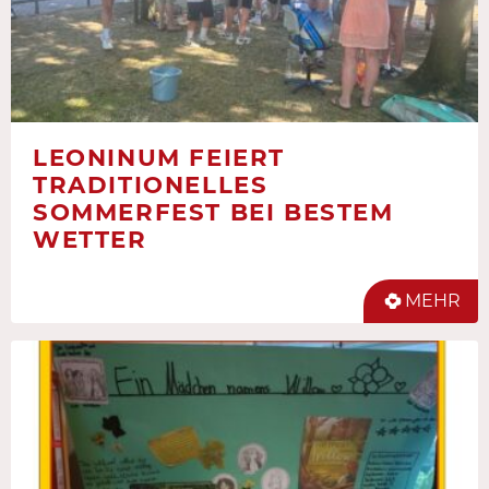
LEONINUM FEIERT
TRADITIONELLES
SOMMERFEST BEI BESTEM
WETTER
MEHR