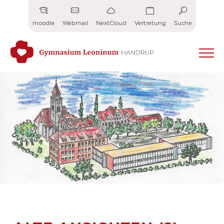
Zum
Inhalt
moodle
Webmail
NextCloud
Vertretung
Suche
springen