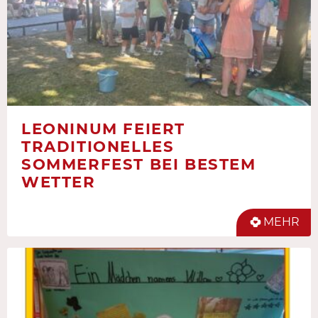
LEONINUM FEIERT
TRADITIONELLES
SOMMERFEST BEI BESTEM
WETTER
MEHR