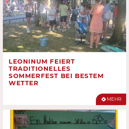
LEONINUM FEIERT
TRADITIONELLES
SOMMERFEST BEI BESTEM
WETTER
MEHR