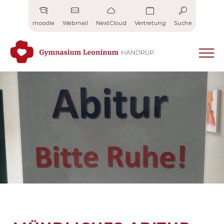
Zum
Inhalt
moodle
Webmail
NextCloud
Vertretung
Suche
springen