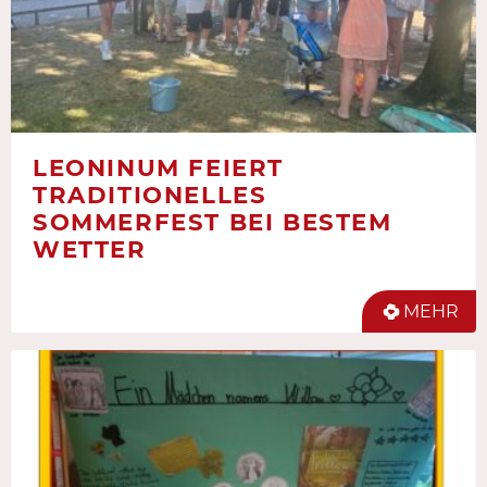
LEONINUM FEIERT
TRADITIONELLES
SOMMERFEST BEI BESTEM
WETTER
MEHR