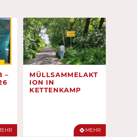
 –
MÜLLSAMMELAKT
26
ION IN
KETTENKAMP
MEHR
MEHR