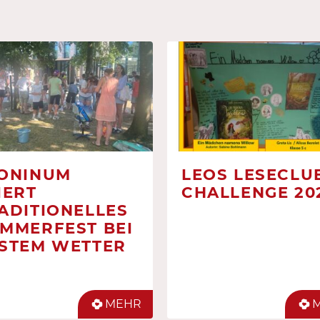
ONINUM
LEOS LESECLUB
IERT
CHALLENGE 20
ADITIONELLES
MMERFEST BEI
STEM WETTER
MEHR