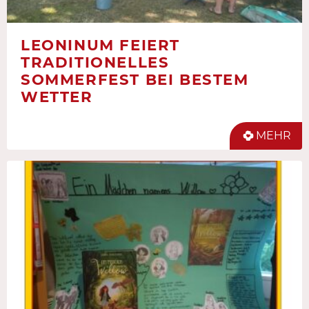
LEONINUM FEIERT
TRADITIONELLES
SOMMERFEST BEI BESTEM
WETTER
MEHR