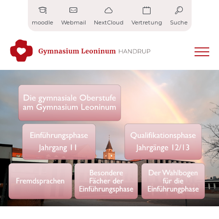
Zum
Inhalt
moodle
Webmail
NextCloud
Vertretung
Suche
springen