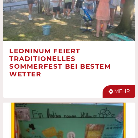
LEONINUM FEIERT
TRADITIONELLES
SOMMERFEST BEI BESTEM
WETTER
MEHR