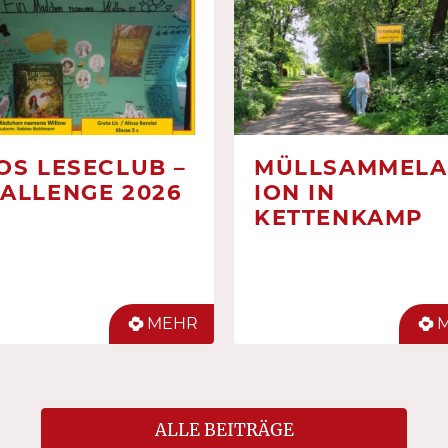
OS LESECLUB –
MÜLLSAMMELA
ALLENGE 2026
ION IN
KETTENKAMP
MEHR
ALLE BEITRÄGE