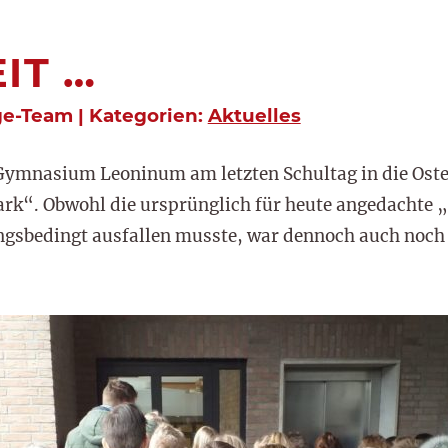
IT …
ge-Team | Kategorien:
Aktuelles
 Gymnasium Leoninum am letzten Schultag in die Oster
ark“. Obwohl die ursprünglich für heute angedachte
sbedingt ausfallen musste, war dennoch auch noch e