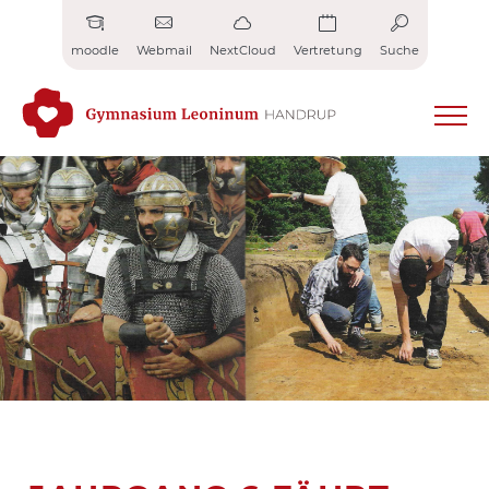
Zum
Inhalt
moodle
Webmail
NextCloud
Vertretung
Suche
springen