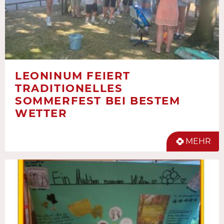
LEONINUM FEIERT
TRADITIONELLES
SOMMERFEST BEI BESTEM
WETTER
MEHR