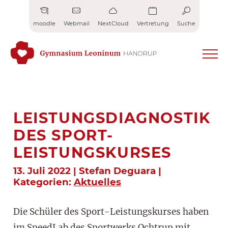
Zum
Inhalt
moodle
Webmail
NextCloud
Vertretung
Suche
springen
LEISTUNGSDIAGNOSTIK
DES SPORT-
LEISTUNGSKURSES
13. Juli 2022 | Stefan Deguara |
Kategorien:
Aktuelles
Die Schüler des Sport-Leistungskurses haben
im SpeedLab des Sportwerks Ochtrup mit