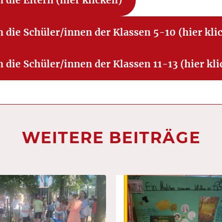
n die Eltern (hier klicken)
n die Schüler/innen der Klassen 5-10 (hier kli
n die Schüler/innen der Klassen 11-13 (hier kl
WEITERE BEITRÄGE