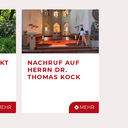
KT
NACHRUF AUF
HERRN DR.
THOMAS KOCK
MEHR
MEHR