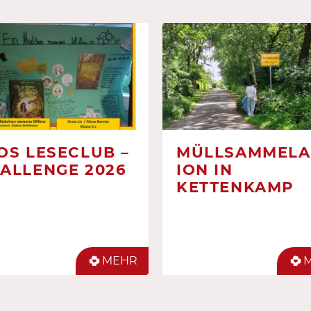
OS LESECLUB –
MÜLLSAMMELA
ALLENGE 2026
ION IN
KETTENKAMP
MEHR