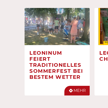
LEONINUM
LE
FEIERT
CH
TRADITIONELLES
SOMMERFEST BEI
BESTEM WETTER
MEHR