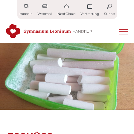
Zum
Inhalt
moodle
Webmail
NextCloud
Vertretung
Suche
springen