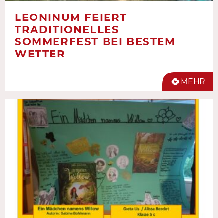
LEONINUM FEIERT
TRADITIONELLES
SOMMERFEST BEI BESTEM
WETTER
MEHR