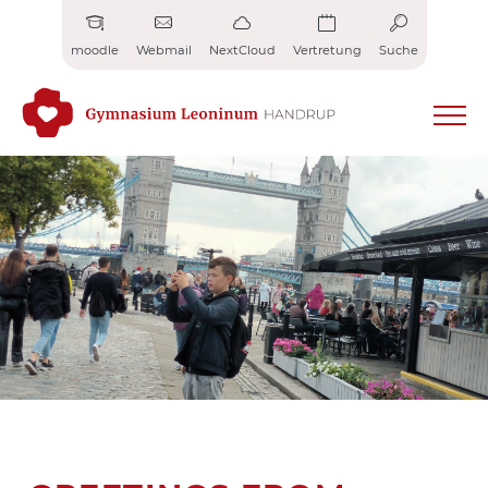
Zum
Inhalt
moodle
Webmail
NextCloud
Vertretung
Suche
springen