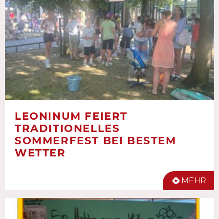
LEONINUM FEIERT
TRADITIONELLES
SOMMERFEST BEI BESTEM
WETTER
MEHR