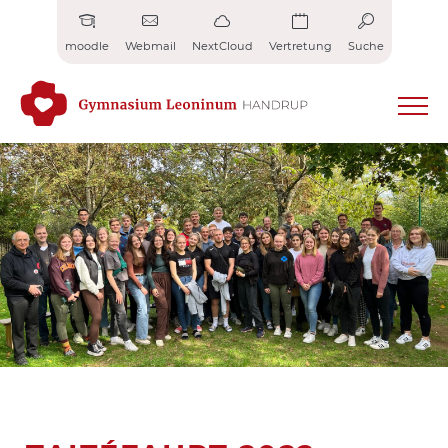
Zum
Inhalt
moodle
Webmail
NextCloud
Vertretung
Suche
springen