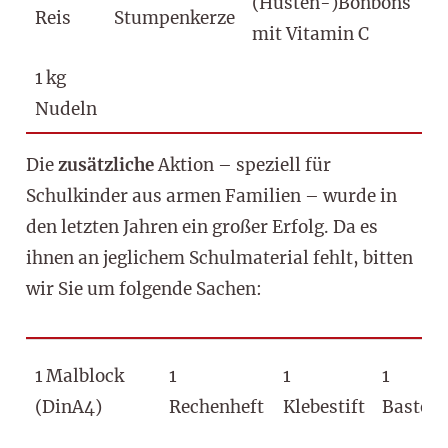
(Husten-)Bonbons
Reis
Stumpenkerze
Sp
mit Vitamin C
1 kg
Nudeln
Die
zusätzliche
Aktion – speziell für
Schulkinder aus armen Familien – wurde in
den letzten Jahren ein großer Erfolg. Da es
ihnen an jeglichem Schulmaterial fehlt, bitten
wir Sie um folgende Sachen:
1 Malblock
1
1
1
(DinA4)
Rechenheft
Klebestift
Bastels