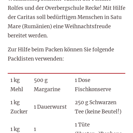
Rolfes und der Overbergschule Recke! Mit Hilfe
der Caritas soll bedürftigen Menschen in Satu
Mare (Rumänien) eine Weihnachtsfreude
bereitet werden.
Zur Hilfe beim Packen können Sie folgende
Packlisten verwenden:
1 kg
500 g
1 Dose
2 
Mehl
Margarine
Fischkonserve
Sc
1 kg
250 g Schwarzen
1 
1 Dauerwurst
Zucker
Tee (keine Beutel!)
G
1 Tüte
1 kg
1
1 