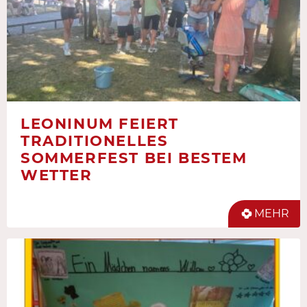
LEONINUM FEIERT
TRADITIONELLES
SOMMERFEST BEI BESTEM
WETTER
MEHR