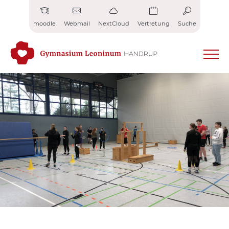
Zum
Inhalt
moodle
Webmail
NextCloud
Vertretung
Suche
springen