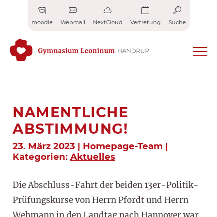
Zum
Inhalt
moodle
Webmail
NextCloud
Vertretung
Suche
springen
NAMENTLICHE
ABSTIMMUNG!
23. März 2023 | Homepage-Team |
Kategorien:
Aktuelles
Die Abschluss-Fahrt der beiden 13er-Politik-
Prüfungskurse von Herrn Pfordt und Herrn
Wehmann in den Landtag nach Hannover war