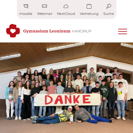
Zum
Inhalt
moodle
Webmail
NextCloud
Vertretung
Suche
springen