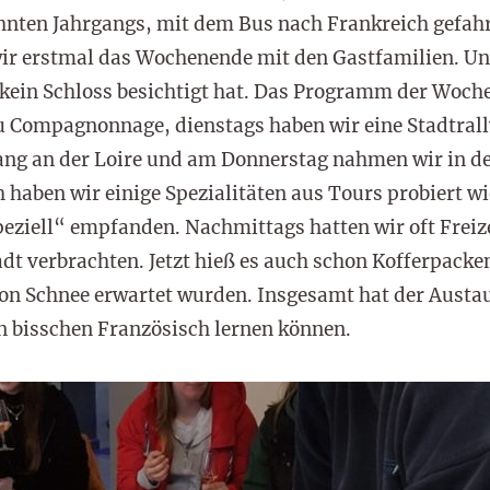
hnten Jahrgangs, mit dem Bus nach Frankreich gefah
ir erstmal das Wochenende mit den Gastfamilien. Un
kein Schloss besichtigt hat. Das Programm der Woch
du Compagnonnage, dienstags haben wir eine Stadtral
ng an der Loire und am Donnerstag nahmen wir in de
h haben wir einige Spezialitäten aus Tours probiert w
peziell“ empfanden. Nachmittags hatten wir oft Freizei
adt verbrachten. Jetzt hieß es auch schon Kofferpacke
on Schnee erwartet wurden. Insgesamt hat der Austa
n bisschen Französisch lernen können.