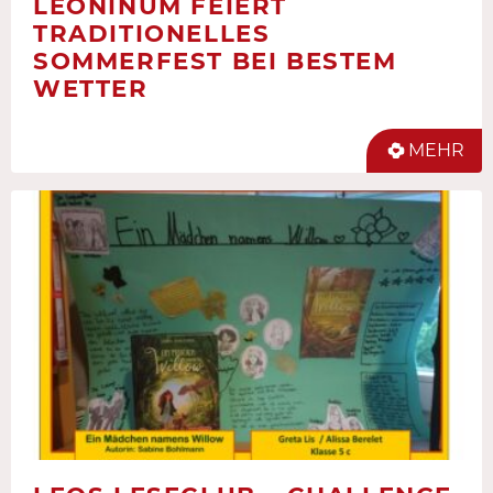
LEONINUM FEIERT
TRADITIONELLES
SOMMERFEST BEI BESTEM
WETTER
MEHR