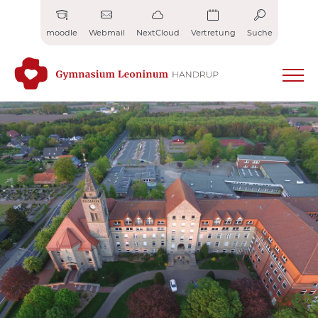
Zum
Inhalt
moodle
Webmail
NextCloud
Vertretung
Suche
springen