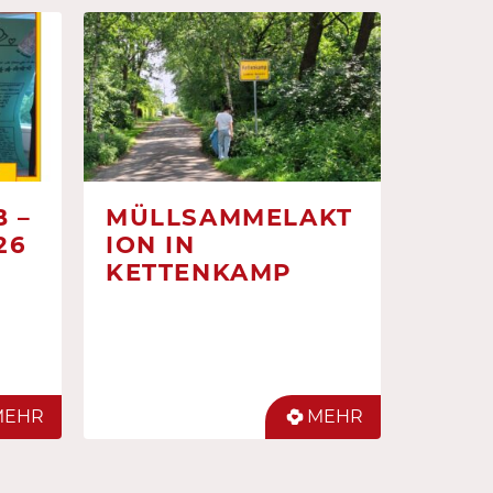
 –
MÜLLSAMMELAKT
26
ION IN
KETTENKAMP
MEHR
MEHR