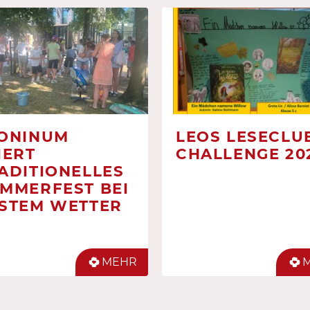
ONINUM
LEOS LESECLUB
IERT
CHALLENGE 20
ADITIONELLES
MMERFEST BEI
STEM WETTER
MEHR