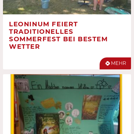
LEONINUM FEIERT
TRADITIONELLES
SOMMERFEST BEI BESTEM
WETTER
MEHR