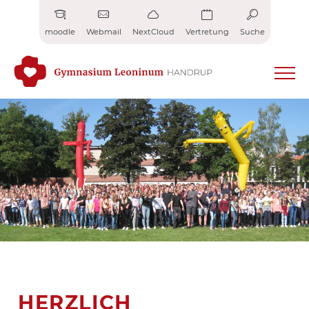
Zum
Inhalt
moodle
Webmail
NextCloud
Vertretung
Suche
springen
HERZLICH