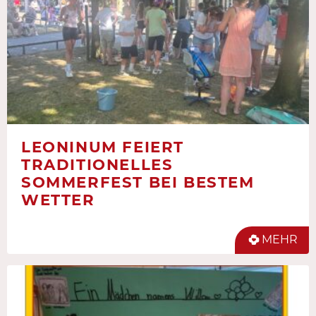
LEONINUM FEIERT
TRADITIONELLES
SOMMERFEST BEI BESTEM
WETTER
MEHR