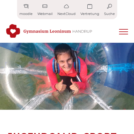
Zum
Inhalt
moodle
Webmail
NextCloud
Vertretung
Suche
springen