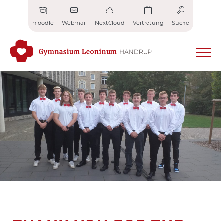
Zum
Inhalt
moodle
Webmail
NextCloud
Vertretung
Suche
springen