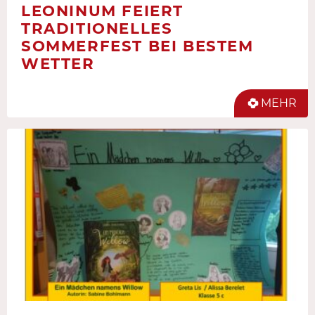
LEONINUM FEIERT
TRADITIONELLES
SOMMERFEST BEI BESTEM
WETTER
MEHR