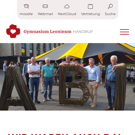
Zum
Inhalt
moodle
Webmail
NextCloud
Vertretung
Suche
springen