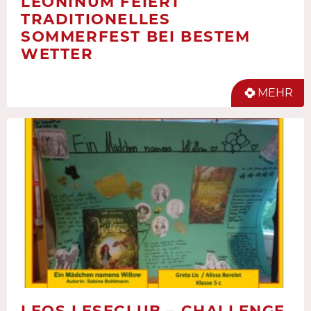
LEONINUM FEIERT
TRADITIONELLES
SOMMERFEST BEI BESTEM
WETTER
MEHR
LEOS LESECLUB – CHALLENGE